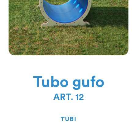
Tubo gufo
ART. 12
TUBI