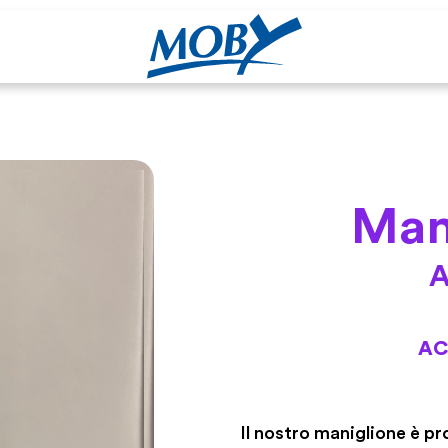
Man
A
AC
Il nostro maniglione è pro