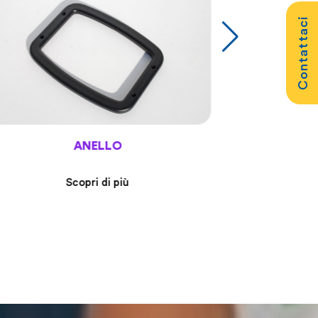
Contattaci
ANELLO
SET DIS
Scopri di più