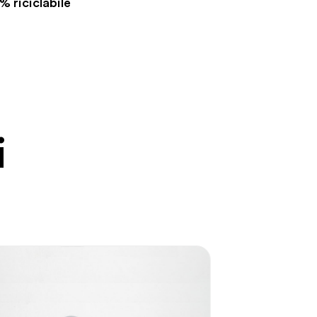
% riciclabile
i